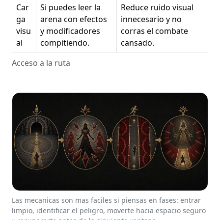
Car
Si puedes leer la
Reduce ruido visual
ga
arena con efectos
innecesario y no
visu
y modificadores
corras el combate
al
compitiendo.
cansado.
Acceso a la ruta
Las mecanicas son mas faciles si piensas en fases: entrar
limpio, identificar el peligro, moverte hacia espacio seguro