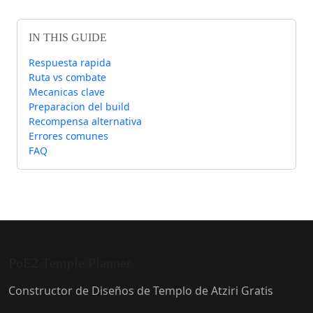
IN THIS GUIDE
Respuesta rapida
Ruta vs combate
Mecanicas clave
Preparacion del build
Recompensa alternativa
Errores comunes
FAQ
PoE2 Temple Planner
Constructor de Diseños de Templo de Atziri Gratis