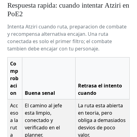
Respuesta rapida: cuando intentar Atziri en
PoE2
Intenta Atziri cuando ruta, preparacion de combate
y recompensa alternativa encajan. Una ruta
conectada es solo el primer filtro; el combate
tambien debe encajar con tu personaje.
Co
mp
rob
aci
Retrasa el intento
on
Buena senal
cuando
Acc
El camino al jefe
La ruta esta abierta
eso
esta limpio,
en teoria, pero
a la
conectado y
obliga a demasiados
rut
verificado en el
desvios de poco
a
planner.
valor.