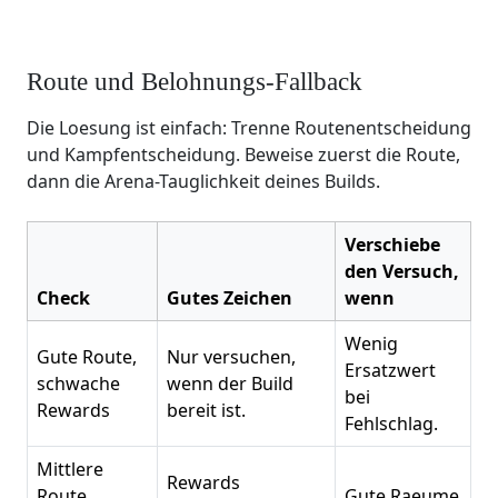
Route und Belohnungs-Fallback
Die Loesung ist einfach: Trenne Routenentscheidung
und Kampfentscheidung. Beweise zuerst die Route,
dann die Arena-Tauglichkeit deines Builds.
Verschiebe
den Versuch,
Check
Gutes Zeichen
wenn
Wenig
Gute Route,
Nur versuchen,
Ersatzwert
schwache
wenn der Build
bei
Rewards
bereit ist.
Fehlschlag.
Mittlere
Rewards
Route,
Gute Raeume