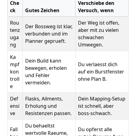
Che
Verschiebe den
ck
Gutes Zeichen
Versuch, wenn
Rou
Der Weg ist offen,
Der Bossweg ist klar,
tenz
aber mit zu vielen
verbunden und im
uga
schwachen
Planner geprueft.
ng
Umwegen.
Ka
Dein Build kann
mpf
Du verlaesst dich
bewegen, erholen
kon
auf ein Burstfenster
und Fehler
troll
ohne Plan B.
vermeiden.
e
Def
Flasks, Ailments,
Dein Mapping-Setup
ensi
Erholung und
ist schnell, aber
ve
Resistenzen passen.
boss-schwach.
Du behaeltst
Fall
Du opferst alle
wertvolle Raeume,