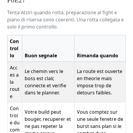
PoE2?
Tenta Atziri quando rotta, preparazione al fight e
piano di riserva sono coerenti. Una rotta collegata e
solo il primo controllo.
Con
trol
lo
Buon segnale
Rimanda quando
Acc
Le chemin vers le
La route est ouverte
es a
boss est clair,
en theorie mais
la
connecte et verifie
impose trop de
rout
dans le planner.
detours faibles.
e
Con
Votre build peut
Vous comptez sur
trol
bouger, recuperer et
une seule fenetre de
e du
ne pas repeter la
burst sans plan si le
com