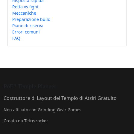
Risposta rapida
Rotta vs fight
Meccaniche
Preparazione build
Piano di riserva
Errori comuni
FAQ
PoE2 Temple Planner
Costruttore di Layout del Tempio di Atziri Gratuito
Non affiliato con Grinding Gear Games
Creato da Tetriszocker