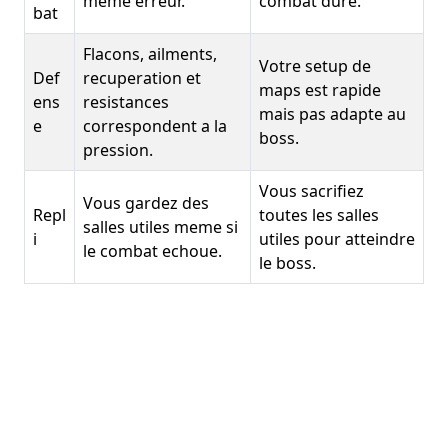
meme erreur.
combat dure.
bat
Flacons, ailments,
Votre setup de
Def
recuperation et
maps est rapide
ens
resistances
mais pas adapte au
e
correspondent a la
boss.
pression.
Vous sacrifiez
Vous gardez des
Repl
toutes les salles
salles utiles meme si
i
utiles pour atteindre
le combat echoue.
le boss.