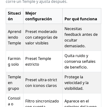
corre un Temple y ajusta después.
Situaci
Mejor
ón
configuración
Por qué funciona
Necesitas
Aprend
Preset moderado
feedback antes de
iendo
con categorías de
ocultar
Temple
valor visibles
demasiado.
Quita ruido y
Farmin
Preset Temple
conserva señales
g solo
estricto
de beneficio.
Temple
Protege la
Preset ultra-strict
en
velocidad y la
con iconos claros
grupo
visibilidad.
Consol
Filtro sincronizado
Aparece en el
a o
con cuenta
selector del juego.