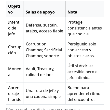
Objeti
vo
Salas de apoyo
Nota
Intent
Protege
Defensa, sustain,
o de
consistencia antes
atajos, acceso fiable
jefe
que codicia.
Corruption
Persíguelo solo
Corrup
Chamber, Sacrificial
con acceso y
ción
Chamber, soporte
objetos claros.
Útil si Atziri es
Moned
Vault, Treasury,
accesible pero el
a
calidad de loot
jefe intimida.
Apren
Bueno para
Una ruta de jefe y
dizaje
aprender el ritmo
una cadena simple
híbrido
del encuentro.
Cómo combinar Atziri con recompensas