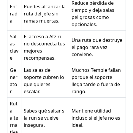
Reduce pérdida de
Ent
Puedes alcanzar la
tiempo y deja salas
rad
ruta del jefe sin
peligrosas como
a
ramas muertas.
opcionales.
Sal
El acceso a Atziri
Una ruta que destruye
as
no desconecta tus
el pago rara vez
clav
mejores
conviene.
e
recompensas.
Ge
Las salas de
Muchos Temple fallan
ner
soporte cubren lo
porque el soporte
ato
que quieres
llega tarde o fuera de
r
escalar.
rango.
Rut
a
Sabes qué saltar si
Mantiene utilidad
alte
la run se vuelve
incluso si el jefe no es
rna
insegura.
ideal.
tiva