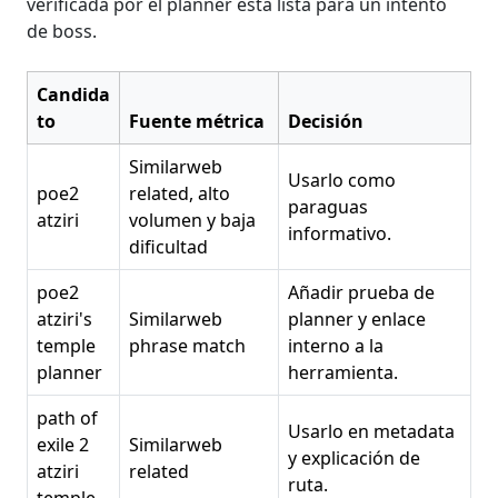
verificada por el planner está lista para un intento
de boss.
Candida
to
Fuente métrica
Decisión
Similarweb
Usarlo como
poe2
related, alto
paraguas
atziri
volumen y baja
informativo.
dificultad
poe2
Añadir prueba de
atziri's
Similarweb
planner y enlace
temple
phrase match
interno a la
planner
herramienta.
path of
Usarlo en metadata
exile 2
Similarweb
y explicación de
atziri
related
ruta.
temple