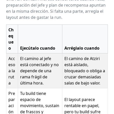
preparación del jefe y plan de recompensa apuntan
en la misma dirección. Si falta una parte, arregla el
layout antes de gastar la run.
Ch
eq
ue
o
Ejecútalo cuando
Arréglalo cuando
Acc
El camino al jefe
El camino de Atziri
eso
está conectado y no
está aislado,
a la
depende de una
bloqueado o obliga a
rut
rama frágil de
cruzar demasiadas
a
última hora.
salas de bajo valor.
Pre
Tu build tiene
par
espacio de
El layout parece
aci
movimiento, sustain
rentable en papel,
ón
de frascos y
pero tu build sufre