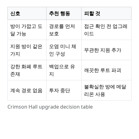
신호
추천 행동
피할 것
방이 가깝고 도
경로를 먼저
접근 확인 전 업그레
달 가능
보호
이드
지원 방이 같은
오염 미니 체
무관한 지원 추가
가지
인 구성
강한 화폐 루트
백업으로 유
깨끗한 루트 파괴
존재
지
불확실한 방에 메달
계속 경로 없음
투자 중단
리온 사용
Crimson Hall upgrade decision table