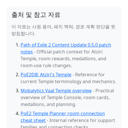
출처 및 참고 자료
이 자료는 사원 용어, 패치 맥락, 경로 계획 판단을 뒷
받침합니다.
Path of Exile 2 Content Update 0.5.0 patch
notes
- Official patch context for Atziri
Temple, room rewards, medallions, and
room-use rule changes.
PoE2DB: Atziri's Temple
- Reference for
current Temple terminology and mechanics.
Mobalytics Vaal Temple overview
- Practical
overview of Temple Console, room cards,
medallions, and planning.
PoE2 Temple Planner room connection
cheat sheet
- Internal reference for support
families and connection checks.