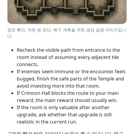
경로 확인, 막힌 방 판단, 복구 계획을 위한 생성 설명 이미지입니
다.
Recheck the visible path from entrance to the
room instead of assuming every adjacent tile
connects.
If enemies seem immune or the encounter feels
bugged, finish the safe parts of the Temple and
avoid investing more into that room.
If Crimson Hall blocks the route to your main
reward, the main reward should usually win.
If the room is only valuable after another
upgrade, ask whether that upgrade is still
realistic in the current run.
고립된 빨간 방은 기대보다 비용이 클 수 있습니다. 업그